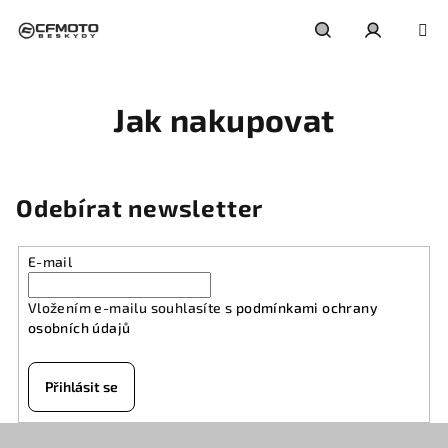
Přejít
na
obsah
Hledat
Přihlášení
Jak nakupovat
Odebírat newsletter
E-mail
Vložením e-mailu souhlasíte s
podmínkami ochrany
osobních údajů
Přihlásit se
Z