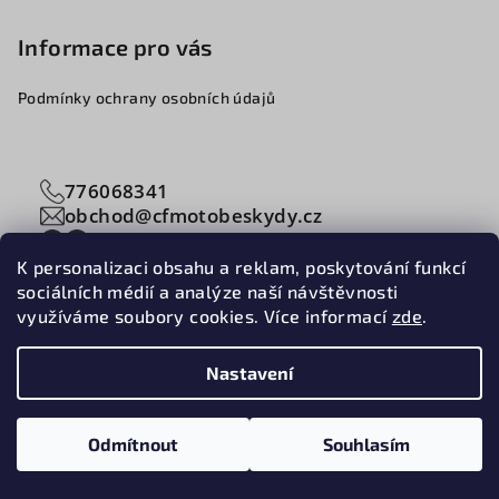
á
p
Informace pro vás
a
Podmínky ochrany osobních údajů
t
í
776068341
obchod@cfmotobeskydy.cz
K personalizaci obsahu a reklam, poskytování funkcí
sociálních médií a analýze naší návštěvnosti
využíváme soubory cookies. Více informací
zde
.
Copyright 2026
CFMOTOBESKYDY
. Všechna práva
vyhrazena.
Upravit nastavení cookies
Nastavení
Vytvořil Shoptet
Odmítnout
Souhlasím