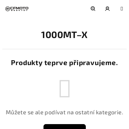
Přejít
na
obsah
Hledat
Přihlášení
1000MT–X
Produkty teprve připravujeme.
Můžete se ale podívat na ostatní kategorie.