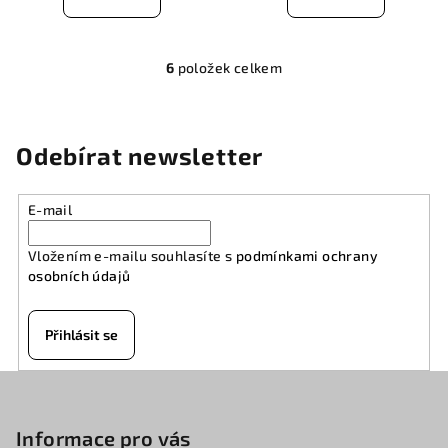
6
položek celkem
O
v
l
á
Odebírat newsletter
d
a
E-mail
c
í
Vložením e-mailu souhlasíte s
podmínkami ochrany
p
osobních údajů
r
v
k
Přihlásit se
y
v
Z
ý
á
p
p
Informace pro vás
i