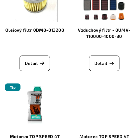
i
d
s
u
p
k
r
Olejový filtr 0DM0-013200
Vzduchový filtr - 0UMV-
t
o
110000-1000-30
ů
d
u
k
Detail
Detail
t
ů
Tip
Motorex TOP SPEED 4T
Motorex TOP SPEED 4T