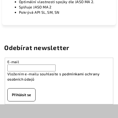
Optimální vlastnosti spojky dle JASO MA 2.
Splňuje JASO MA 2
Pokrývá API SL, SM, SN
Odebírat newsletter
E-mail
Vložením e-mailu souhlasíte s
podmínkami ochrany
osobních údajů
Přihlásit se
Z
á