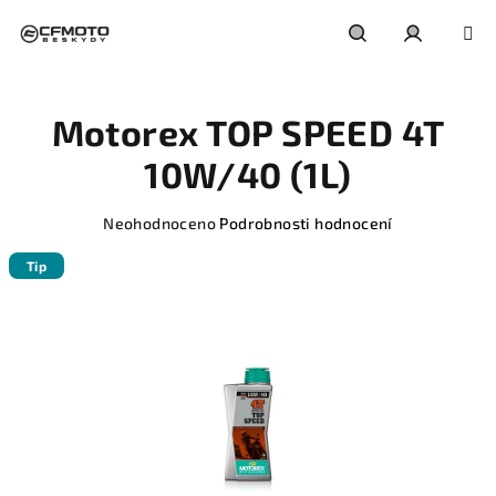
Přejít
na
obsah
Hledat
Přihlášení
Motorex TOP SPEED 4T
10W/40 (1L)
Průměrné
Neohodnoceno
Podrobnosti hodnocení
hodnocení
produktu
Tip
je
0,0
z
5
hvězdiček.