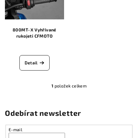
i
d
s
u
p
k
r
800MT‑X Vyhřívané
t
o
rukojeti CFMOTO
ů
d
u
k
Detail
t
ů
1
položek celkem
O
v
l
á
Odebírat newsletter
d
a
E-mail
c