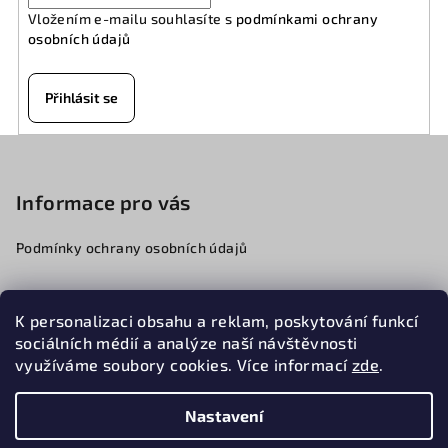
í
Vložením e-mailu souhlasíte s
podmínkami ochrany
p
osobních údajů
r
v
k
Přihlásit se
y
v
Z
ý
á
p
p
Informace pro vás
i
a
s
Podmínky ochrany osobních údajů
u
t
í
K personalizaci obsahu a reklam, poskytování funkcí
776068341
sociálních médií a analýze naší návštěvnosti
obchod@cfmotobeskydy.cz
využíváme soubory cookies. Více informací
zde
.
Nastavení
Copyright 2026
CFMOTOBESKYDY
. Všechna práva