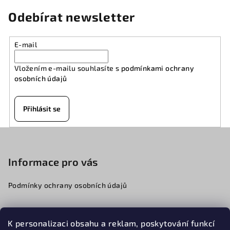
Odebírat newsletter
E-mail
Vložením e-mailu souhlasíte s
podmínkami ochrany
osobních údajů
Přihlásit se
Z
á
p
Informace pro vás
a
Podmínky ochrany osobních údajů
t
í
K personalizaci obsahu a reklam, poskytování funkcí
776068341