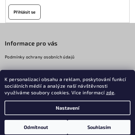
Přihlásit se
Z
á
p
Informace pro vás
a
Podmínky ochrany osobních údajů
t
í
K personalizaci obsahu a reklam, poskytování funkcí
776068341
sociálních médií a analýze naší návštěvnosti
obchod@cfmotobeskydy.cz
využíváme soubory cookies. Více informací
zde
.
Nastavení
Copyright 2026
CFMOTOBESKYDY
. Všechna práva
vyhrazena.
Upravit nastavení cookies
Odmítnout
Souhlasím
Vytvořil Shoptet