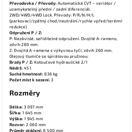
Převodovka / Převody:
Automatická CVT – variátor /
uzamykatelný přední / zadní diferenciál.
2WD/4WD/4WD Lock. Převody: P/R/N/H/L
(parkovací/zpětný chod/neutrální/rychle vpřed/terénní
redukce)
Odpružení P / Z:
P: Nezávislé, seřiditelné odpružení. Dvojité A-rameno,
zdvih 280 mm.
Z: Dvojitá A-ramena s výkyvnou tyčí, zdvih 260 mm.
Olejový tlumiče se spirálovou pružinou.
Brzdy P / Z:
Kotoučové hydraulické 2/1
Nádrž:
45 l
Suchá hmotnost:
836 kg
Počet míst k sezení:
3
Rozměry
Délka:
3 097 mm
Šířka:
1 645 mm
Výška:
1 945 mm
Rozvor:
2 060 mm
Průměr otáčení:
8 500 mm