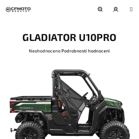
Přejít
na
obsah
Hledat
Přihlášení
GLADIATOR U10PRO
Průměrné
Neohodnoceno
Podrobnosti hodnocení
hodnocení
produktu
je
0,0
z
5
hvězdiček.