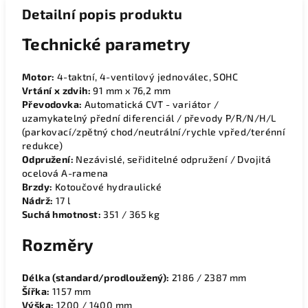
Detailní popis produktu
Technické parametry
Motor:
4-taktní, 4-ventilový jednoválec, SOHC
Vrtání x zdvih:
91 mm x 76,2 mm
Převodovka:
Automatická CVT - variátor /
uzamykatelný přední diferenciál / převody P/R/N/H/L
(parkovací/zpětný chod/neutrální/rychle vpřed/terénní
redukce)
Odpružení:
Nezávislé, seřiditelné odpružení / Dvojitá
ocelová A-ramena
Brzdy:
Kotoučové hydraulické
Nádrž:
17 l
Suchá hmotnost:
351 / 365 kg
Rozměry
Délka (standard/prodloužený):
2186 / 2387 mm
Šířka:
1157 mm
Výška:
1200 / 1400 mm