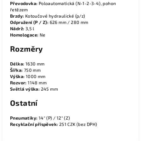
Převodovka:
Poloautomatická (N-1-2-3-4), pohon
řetězem
Brzdy:
Kotoučové hydraulické (p/z)
Odpružení (P / Z):
626 mm / 280 mm
Nádrž:
3,5 l
Homologace:
Ne
Rozměry
Délka:
1630 mm
Šířka:
750 mm
Výška:
1000 mm
Rozvor:
1148 mm
Světlá výška:
245 mm
Ostatní
Pneumatiky:
14" (P) / 12" (Z)
Recyklační příspěvek:
251 CZK (bez DPH)