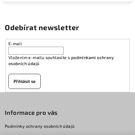
Odebírat newsletter
E-mail
Vložením e-mailu souhlasíte s
podmínkami ochrany
osobních údajů
Přihlásit se
Z
á
p
Informace pro vás
a
Podmínky ochrany osobních údajů
t