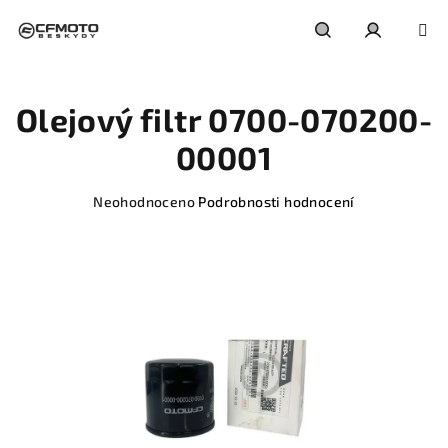
Přejít
na
obsah
Hledat
Přihlášení
Olejový filtr 0700-070200-
00001
Průměrné
Neohodnoceno
Podrobnosti hodnocení
hodnocení
produktu
je
0,0
z
5
hvězdiček.