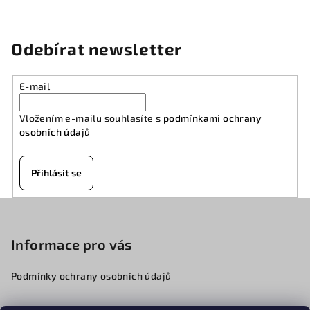
Odebírat newsletter
E-mail
Vložením e-mailu souhlasíte s
podmínkami ochrany
osobních údajů
Přihlásit se
Z
á
p
Informace pro vás
a
Podmínky ochrany osobních údajů
t
í