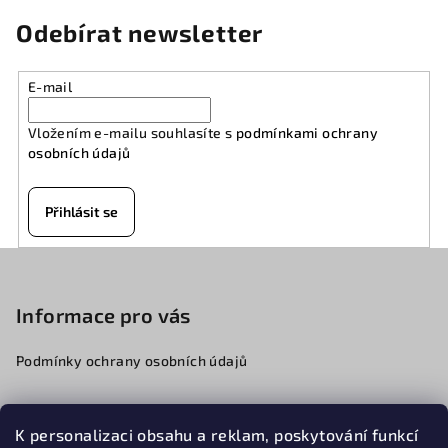
Odebírat newsletter
E-mail
Vložením e-mailu souhlasíte s
podmínkami ochrany
osobních údajů
Přihlásit se
Z
á
p
Informace pro vás
a
Podmínky ochrany osobních údajů
t
í
K personalizaci obsahu a reklam, poskytování funkcí
776068341